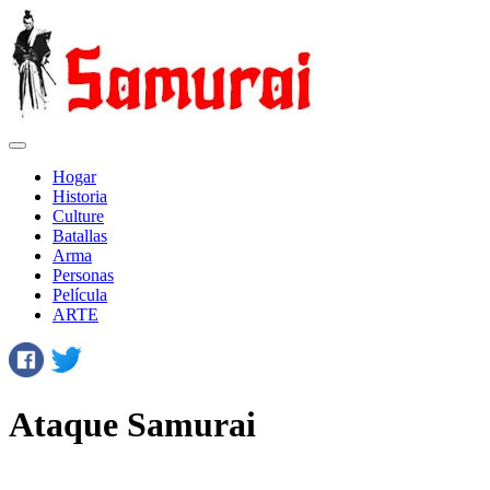
Hogar
Historia
Сulture
Batallas
Arma
Personas
Película
ARTE
Ataque Samurai