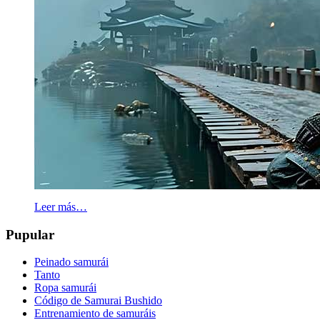
Leer más…
Pupular
Peinado samurái
Tanto
Ropa samurái
Código de Samurai Bushido
Entrenamiento de samuráis