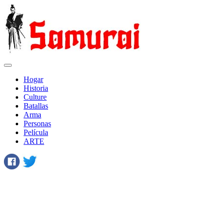
Hogar
Historia
Сulture
Batallas
Arma
Personas
Película
ARTE