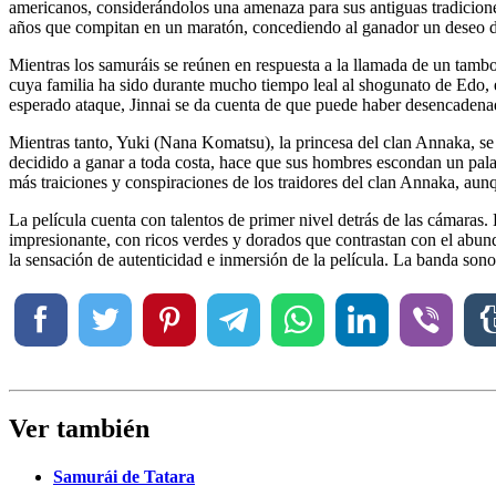
americanos, considerándolos una amenaza para sus antiguas tradiciones
años que compitan en un maratón, concediendo al ganador un deseo d
Mientras los samuráis se reúnen en respuesta a la llamada de un tambo
cuya familia ha sido durante mucho tiempo leal al shogunato de Edo, 
esperado ataque, Jinnai se da cuenta de que puede haber desencaden
Mientras tanto, Yuki (Nana Komatsu), la princesa del clan Annaka, se 
decidido a ganar a toda costa, hace que sus hombres escondan un palanq
más traiciones y conspiraciones de los traidores del clan Annaka, aun
La película cuenta con talentos de primer nivel detrás de las cámara
impresionante, con ricos verdes y dorados que contrastan con el ab
la sensación de autenticidad e inmersión de la película. La banda sono
Ver también
Samurái de Tatara