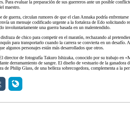
. Para evaluar la preparación de sus guerreros ante un posible conflic
el maestro.
r de guerra, circulan rumores de que el clan Annaka podría enfrentarse
envía un mensaje codificado urgente a la fortaleza de Edo solicitando 
ado involuntariamente una guerra basada en un malentendido.
disfraza de chico para competir en el maratón, rechazando al pretendie
uín para transportarlo cuando la carrera se convierta en un desafío. A 
que algunos personajes están más desarrollados que otros.
s. El director de fotografía Takuro Ishizaka, conocido por su trabajo 
undante derramamiento de sangre. El diseño de vestuario de la ganado
ra de Philip Glass, de una belleza sobrecogedora, complementa a la perfe