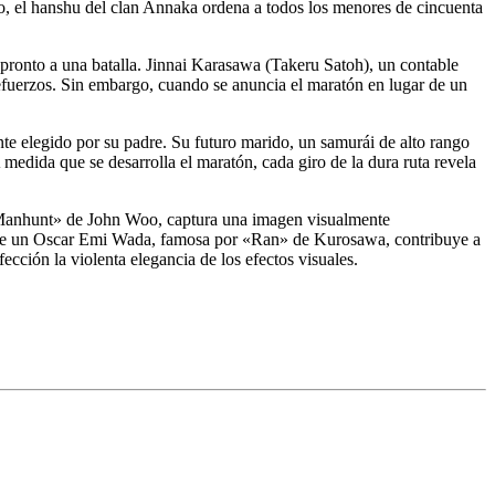
to, el hanshu del clan Annaka ordena a todos los menores de cincuenta
 pronto a una batalla. Jinnai Karasawa (Takeru Satoh), un contable
refuerzos. Sin embargo, cuando se anuncia el maratón en lugar de un
nte elegido por su padre. Su futuro marido, un samurái de alto rango
medida que se desarrolla el maratón, cada giro de la dura ruta revela
en «Manhunt» de John Woo, captura una imagen visualmente
ra de un Oscar Emi Wada, famosa por «Ran» de Kurosawa, contribuye a
cción la violenta elegancia de los efectos visuales.