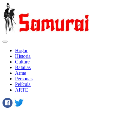
Hogar
Historia
Сulture
Batallas
Arma
Personas
Película
ARTE