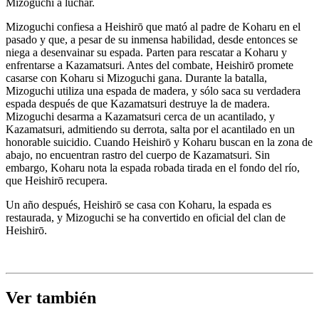
Mizoguchi a luchar.
Mizoguchi confiesa a Heishirō que mató al padre de Koharu en el
pasado y que, a pesar de su inmensa habilidad, desde entonces se
niega a desenvainar su espada. Parten para rescatar a Koharu y
enfrentarse a Kazamatsuri. Antes del combate, Heishirō promete
casarse con Koharu si Mizoguchi gana. Durante la batalla,
Mizoguchi utiliza una espada de madera, y sólo saca su verdadera
espada después de que Kazamatsuri destruye la de madera.
Mizoguchi desarma a Kazamatsuri cerca de un acantilado, y
Kazamatsuri, admitiendo su derrota, salta por el acantilado en un
honorable suicidio. Cuando Heishirō y Koharu buscan en la zona de
abajo, no encuentran rastro del cuerpo de Kazamatsuri. Sin
embargo, Koharu nota la espada robada tirada en el fondo del río,
que Heishirō recupera.
Un año después, Heishirō se casa con Koharu, la espada es
restaurada, y Mizoguchi se ha convertido en oficial del clan de
Heishirō.
Ver también