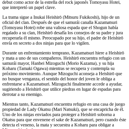
debut como actor de la estrella del rock japonés Tomoyasu Hotei,
que interpretó un papel clave.
La trama sigue a Inukai Heishirō (Mitsuru Fukikoshi), hijo de un
oficial del clan. Después de que el samurái canalla Kazamatsuri
(Tomoyasu Hotei) robe una valiosa espada que el Shogun había
regalado a su clan, Heishirō desafía los consejos de su padre y jura
recuperarla él mismo. Preocupado por su hijo, el padre de Heishirō
envía en secreto a dos ninjas para que lo vigilen.
Durante un enfrentamiento temprano, Kazamatsuri hiere a Heishirō
y mata a uno de sus compañeros. Heishirō encuentra refugio con un
samurái mayor, Hanbei Mizoguchi (Morio Kazama), y su hija
Koharu (Tamaki Ogawa) mientras se recupera y contempla su
próximo movimiento. Aunque Mizoguchi aconseja a Heishirō que
no busque venganza, el sentido del honor del joven le obliga a
enfrentarse a Kazamatsuri. Mizoguchi finalmente accede a ayudar,
sugiriendo a Heishirō que utilice piedras en lugar de espadas para
derrotar a su enemigo.
Mientras tanto, Kazamatsuri encuentra refugio en una casa de juego
propiedad de Lady Okatsu (Mari Natsuki), que se encapricha de él.
Uno de los ninjas enviados para proteger a Heishirō soborna a
Okatsu para que envenene el sake de Kazamatsuri, pero cuando éste
detecta el veneno, la mata y secuestra a Koharu para obligar a