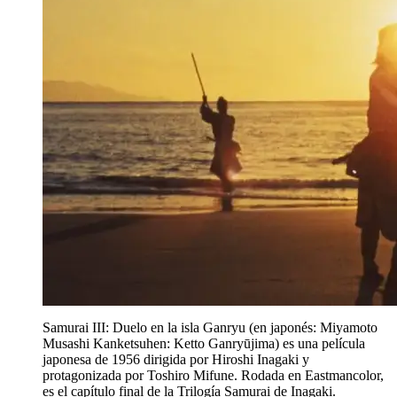
Samurai III: Duelo en la isla Ganryu (en japonés: Miyamoto
Musashi Kanketsuhen: Ketto Ganryūjima) es una película
japonesa de 1956 dirigida por Hiroshi Inagaki y
protagonizada por Toshiro Mifune. Rodada en Eastmancolor,
es el capítulo final de la Trilogía Samurai de Inagaki.