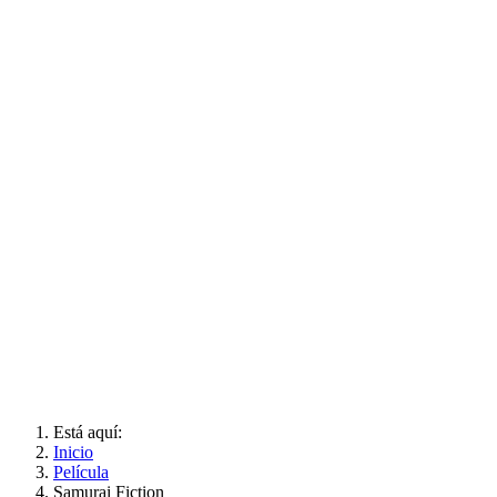
Está aquí:
Inicio
Película
Samurai Fiction