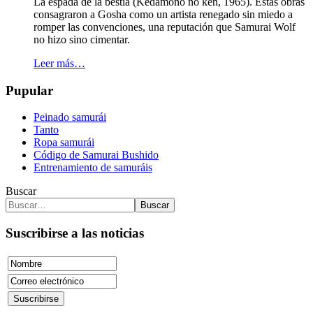
La espada de la bestia (Kedamono no ken, 1965). Estas obras
consagraron a Gosha como un artista renegado sin miedo a
romper las convenciones, una reputación que Samurai Wolf
no hizo sino cimentar.
Leer más…
Pupular
Peinado samurái
Tanto
Ropa samurái
Código de Samurai Bushido
Entrenamiento de samuráis
Buscar
Buscar
Suscribirse a las noticias