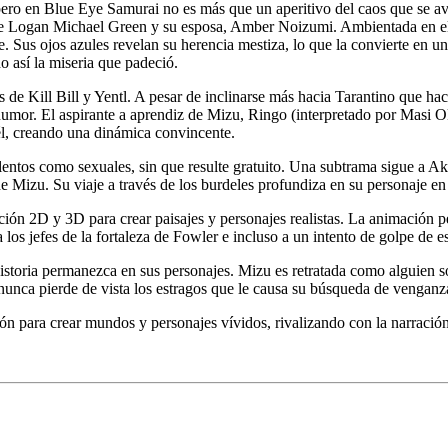
x, pero en Blue Eye Samurai no es más que un aperitivo del caos que se 
 de Logan Michael Green y su esposa, Amber Noizumi. Ambientada en el J
re. Sus ojos azules revelan su herencia mestiza, lo que la convierte en
 así la miseria que padeció.
 de Kill Bill y Yentl. A pesar de inclinarse más hacia Tarantino que ha
mor. El aspirante a aprendiz de Mizu, Ringo (interpretado por Masi Oka
l, creando una dinámica convincente.
olentos como sexuales, sin que resulte gratuito. Una subtrama sigue a A
 de Mizu. Su viaje a través de los burdeles profundiza en su personaje en
 2D y 3D para crear paisajes y personajes realistas. La animación perm
a los jefes de la fortaleza de Fowler e incluso a un intento de golpe de 
istoria permanezca en sus personajes. Mizu es retratada como alguien 
 nunca pierde de vista los estragos que le causa su búsqueda de vengan
n para crear mundos y personajes vívidos, rivalizando con la narración