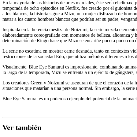
En la mayoría de las historias de artes marciales, éste sería el clíma
temporada de ocho episodios en Netflix, fue creado por el guionista
a los blancos, la historia sigue a Mizu, una mujer disfrazada de homb
matar a los cuatro hombres blancos que podrían ser su padre, vengando
Inspirada en la herencia mestiza de Noizumi, la serie mezcla elementos
elaboradamente coreografiada con momentos de belleza, añoranza y hu
determinación de Ringo hace que Mizu se encariñe poco a poco con é
La serie no escatima en mostrar carne desnuda, tanto en contextos vi
restricciones de la sociedad Edo, que utiliza métodos diferentes a los
Visualmente, Blue Eye Samurai es impresionante, combinando animación
lo largo de la temporada, Mizu se enfrenta a un ejército de gángsters, 
Los creadores Green y Noizumi se aseguran de que el corazón de la h
situaciones que matarían a una persona normal. Sin embargo, la serie
Blue Eye Samurai es un poderoso ejemplo del potencial de la animació
Ver también