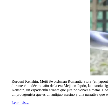
Rurouni Kenshin: Meiji Swordsman Romantic Story (en japoné
durante el undécimo año de la era Meiji en Japón, la historia s
Kenshin, un espadachín errante que jura no volver a matar. Ded
un protagonista que es un antiguo asesino y una narrativa que 
Leer más…