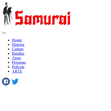
Hogar
Historia
Сulture
Batallas
Arma
Personas
Película
ARTE