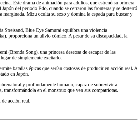
avecina. Este drama de animación para adultos, que estrenó su primera
apón del periodo Edo, cuando se cerraron las fronteras y se desterró
 una marginada. Mizu oculta su sexo y domina la espada para buscar y
cia Streisand, Blue Eye Samurai equilibra una violencia
), proporciona un alivio cómico. A pesar de su discapacidad, la
kemi (Brenda Song), una princesa deseosa de escapar de las
 lugar de simplemente excitarlo.
ite batallas épicas que serían costosas de producir en acción real. A
estado en Japón.
sobrenatural y profundamente humano, capaz de sobrevivir a
za, transformándola en el monstruo que ven sus compatriotas.
 de acción real.