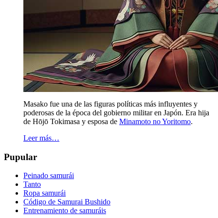
Masako fue una de las figuras políticas más influyentes y
poderosas de la época del gobierno militar en Japón. Era hija
de Hōjō Tokimasa y esposa de
Minamoto no Yoritomo
.
Leer más…
Pupular
Peinado samurái
Tanto
Ropa samurái
Código de Samurai Bushido
Entrenamiento de samuráis