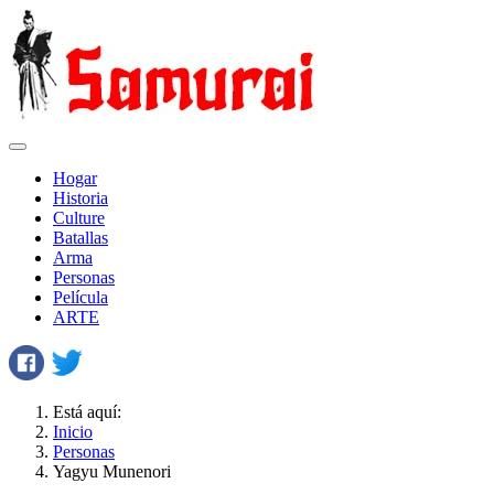
Hogar
Historia
Сulture
Batallas
Arma
Personas
Película
ARTE
Está aquí:
Inicio
Personas
Yagyu Munenori