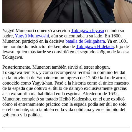
Yagyū Munenori comenzó a servir a
Tokugawa Ieyasu
cuando su
padre,
Yagyū Muneyoshi
, aún se encontraba a su lado. En 1600,
Munenori participó en la decisiva
batalla de Sekigahara
. Ya en 1601
fue nombrado instructor de kenjutsu de
Tokugawa Hidetada
, hijo de
Ieyasu, quien más tarde se convirtió en el segundo shōgun de la casa
Tokugawa.
Posteriormente, Munenori también sirvió al tercer shōgun,
Tokugawa Iemitsu, y como recompensa recibió un dominio feudal
en la provincia de Yamato con un ingreso de 12 500 koku de arroz,
conocido como Yagyū-han. Pasó a la historia como el único maestro
de la espada que obtuvo el título de daimyō exclusivamente gracias
a su extraordinaria habilidad en la esgrima. Alrededor de 1632,
Munenori completó su tratado Heihō Kadensho, en el que explicó
cómo el entrenamiento práctico con la espada podía ser útil no solo
en el combate, sino también en la vida cotidiana y en el ámbito del
gobierno y la política.