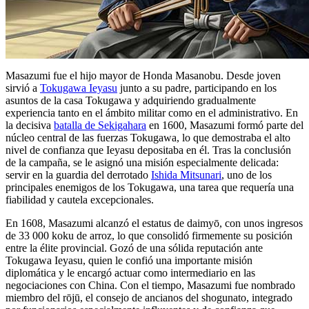
Masazumi fue el hijo mayor de Honda Masanobu. Desde joven
sirvió a
Tokugawa Ieyasu
junto a su padre, participando en los
asuntos de la casa Tokugawa y adquiriendo gradualmente
experiencia tanto en el ámbito militar como en el administrativo. En
la decisiva
batalla de Sekigahara
en 1600, Masazumi formó parte del
núcleo central de las fuerzas Tokugawa, lo que demostraba el alto
nivel de confianza que Ieyasu depositaba en él. Tras la conclusión
de la campaña, se le asignó una misión especialmente delicada:
servir en la guardia del derrotado
Ishida Mitsunari
, uno de los
principales enemigos de los Tokugawa, una tarea que requería una
fiabilidad y cautela excepcionales.
En 1608, Masazumi alcanzó el estatus de daimyō, con unos ingresos
de 33 000 koku de arroz, lo que consolidó firmemente su posición
entre la élite provincial. Gozó de una sólida reputación ante
Tokugawa Ieyasu, quien le confió una importante misión
diplomática y le encargó actuar como intermediario en las
negociaciones con China. Con el tiempo, Masazumi fue nombrado
miembro del rōjū, el consejo de ancianos del shogunato, integrado