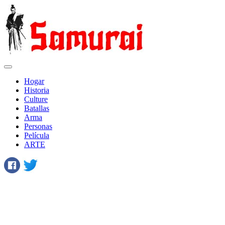
Hogar
Historia
Сulture
Batallas
Arma
Personas
Película
ARTE