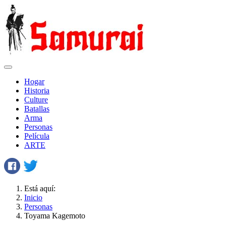
Hogar
Historia
Сulture
Batallas
Arma
Personas
Película
ARTE
Está aquí:
Inicio
Personas
Toyama Kagemoto