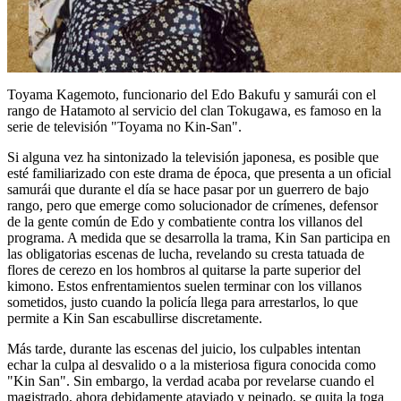
Toyama Kagemoto, funcionario del Edo Bakufu y samurái con el
rango de Hatamoto al servicio del clan Tokugawa, es famoso en la
serie de televisión "Toyama no Kin-San".
Si alguna vez ha sintonizado la televisión japonesa, es posible que
esté familiarizado con este drama de época, que presenta a un oficial
samurái que durante el día se hace pasar por un guerrero de bajo
rango, pero que emerge como solucionador de crímenes, defensor
de la gente común de Edo y combatiente contra los villanos del
programa. A medida que se desarrolla la trama, Kin San participa en
las obligatorias escenas de lucha, revelando su cresta tatuada de
flores de cerezo en los hombros al quitarse la parte superior del
kimono. Estos enfrentamientos suelen terminar con los villanos
sometidos, justo cuando la policía llega para arrestarlos, lo que
permite a Kin San escabullirse discretamente.
Más tarde, durante las escenas del juicio, los culpables intentan
echar la culpa al desvalido o a la misteriosa figura conocida como
"Kin San". Sin embargo, la verdad acaba por revelarse cuando el
magistrado, ahora debidamente ataviado y peinado, se quita la toga