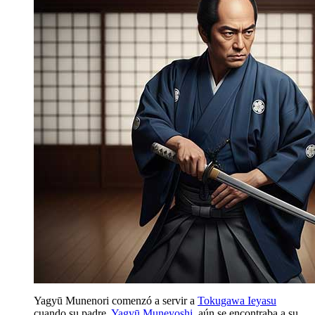
Yagyū Munenori comenzó a servir a
Tokugawa Ieyasu
cuando su padre,
Yagyū Muneyoshi
, aún se encontraba a su