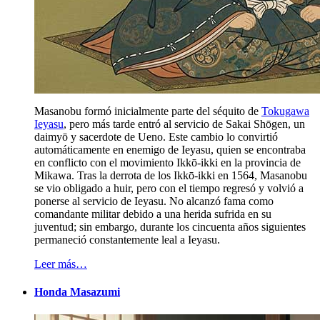
Masanobu formó inicialmente parte del séquito de
Tokugawa
Ieyasu
, pero más tarde entró al servicio de Sakai Shōgen, un
daimyō y sacerdote de Ueno. Este cambio lo convirtió
automáticamente en enemigo de Ieyasu, quien se encontraba
en conflicto con el movimiento Ikkō-ikki en la provincia de
Mikawa. Tras la derrota de los Ikkō-ikki en 1564, Masanobu
se vio obligado a huir, pero con el tiempo regresó y volvió a
ponerse al servicio de Ieyasu. No alcanzó fama como
comandante militar debido a una herida sufrida en su
juventud; sin embargo, durante los cincuenta años siguientes
permaneció constantemente leal a Ieyasu.
Leer más…
Honda Masazumi